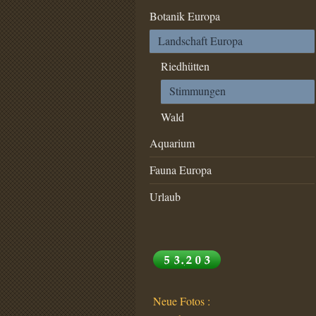
Botanik Europa
Landschaft Europa
Riedhütten
Stimmungen
Wald
Aquarium
Fauna Europa
Urlaub
Neue Fotos :